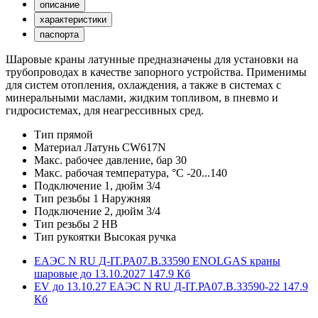
описание
характеристики
паспорта
Шаровые краны латунные предназначены для установки на
трубопроводах в качестве запорного устройства. Применимы
для систем отопления, охлаждения, а также в системах с
минеральными маслами, жидким топливом, в пневмо и
гидросистемах, для неагрессивных сред.
Тип
прямой
Материал
Латунь CW617N
Макс. рабочее давление, бар
30
Макс. рабочая температура, °С
-20...140
Подключение 1, дюйм
3/4
Тип резьбы 1
Наружняя
Подключение 2, дюйм
3/4
Тип резьбы 2
НВ
Тип рукоятки
Высокая ручка
ЕАЭС N RU Д-IT.РА07.В.33590 ENOLGAS краны
шаровые до 13.10.2027
147.9 Кб
EV до 13.10.27 ЕАЭС N RU Д-IT.РА07.В.33590-22
147.9
Кб