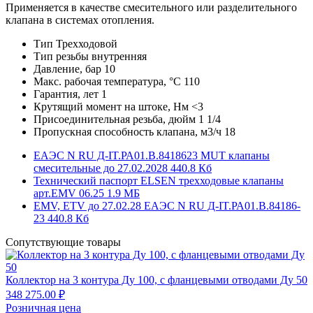
Применяется в качестве смесительного или разделительного
клапана в системах отопления.
Тип
Трехходовой
Тип резьбы
внутренняя
Давление, бар
10
Макс. рабочая температура, °С
110
Гарантия, лет
1
Крутящий момент на штоке, Нм
<3
Присоединительная резьба, дюйм
1 1/4
Пропускная способность клапана, м3/ч
18
ЕАЭС N RU Д-IT.РА01.В.8418623 MUT клапаны
смесительные до 27.02.2028
440.8 Кб
Технический паспорт ELSEN трехходовые клапаны
арт.EMV 06.25
1.9 MБ
EMV, ETV до 27.02.28 ЕАЭС N RU Д-IT.РА01.В.84186-
23
440.8 Кб
Сопутствующие товары
Коллектор на 3 контура Ду 100, с фланцевыми отводами Ду 50
348 275.00 ₽
Розничная цена